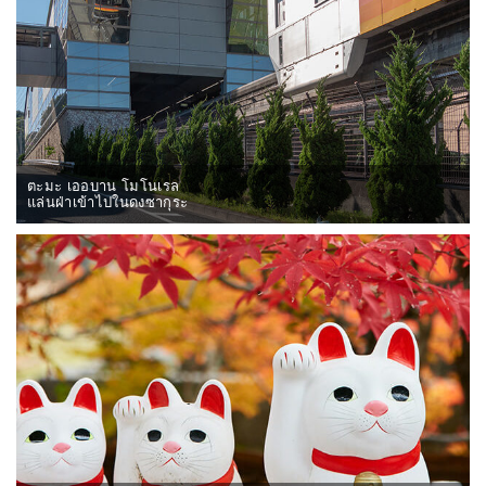
ตะมะ เออบาน โมโนเรล
แล่นฝ่าเข้าไปในดงซากุระ