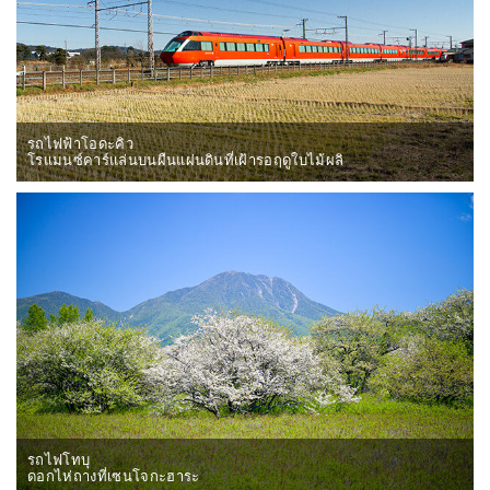
รถไฟฟ้าโอดะคิว
โรแมนซ์คาร์แล่นบนผืนแผ่นดินที่เฝ้ารอฤดูใบไม้ผลิ
รถไฟโทบุ
ดอกไห่ถางที่เซนโจกะฮาระ