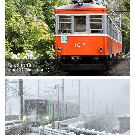
โอดะคิว ฮาโกเน่
แบบ 100 (Moha แบบ 1)