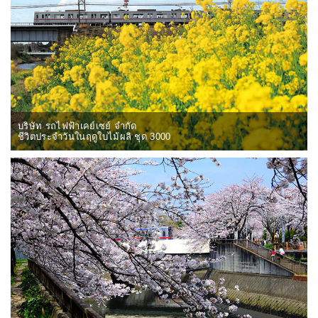
บริษัท รถไฟฟ้าเคย์เซย์ จำกัด
ชีวิตประจำวันในฤดูใบไม้ผลิ ชุด 3000