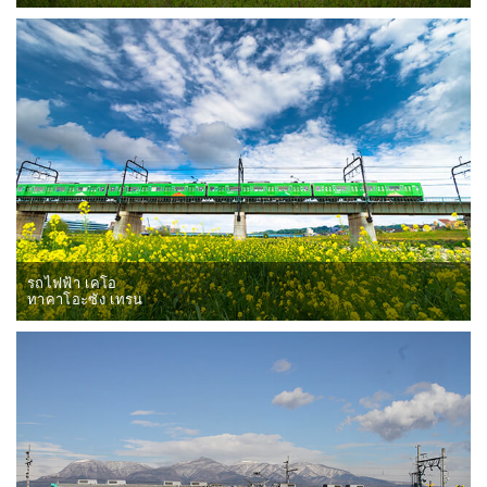
รถไฟฟ้า เคโอ
ทาคาโอะซัง เทรน