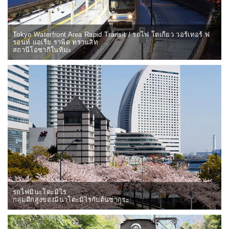
Tokyo Waterfront Area Rapid Transit / รถไฟ โตเกียว วอร้เทอร้ ฟ
รอนท์ แอเรีย ราพิด ทรานสิท
สถานีโอซากิในหิมะ
รถไฟมินะโตะมิไร
กลุ่มตึกสูงของมินาโตะมิไรกับต้นซากุระ