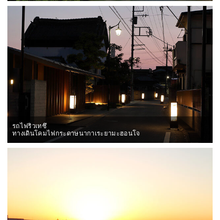
รถไฟริวเทซึ
ทางเดินโคมไฟกระดาษนากาเระยามะฮอนโจ