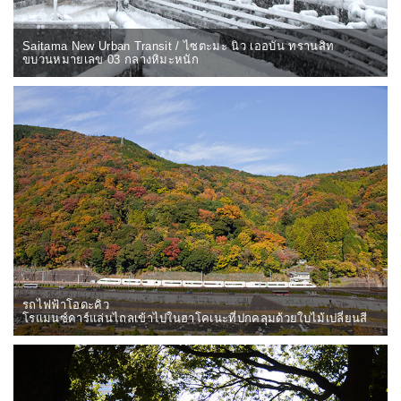
Saitama New Urban Transit / ไซตะมะ นิว เออบัน ทรานสิท
ขบวนหมายเลข 03 กลางหิมะหนัก
รถไฟฟ้าโอดะคิว
โรแมนซ์คาร์แล่นไถลเข้าไปในฮาโคเนะที่ปกคลุมด้วยใบไม้เปลี่ยนสี