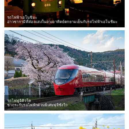
รถไฟฟ้าเอโนชิมะ
อ่าวซากามิที่ส่องแสงในดวงอาทิตย์ตกยามเย็นกับรถไฟฟ้าเอโนชิมะ
รถไฟฟูจิคิวโค
ซากุระกับรถไฟฟ้าด่วนพิเศษฟุจิซังวิว