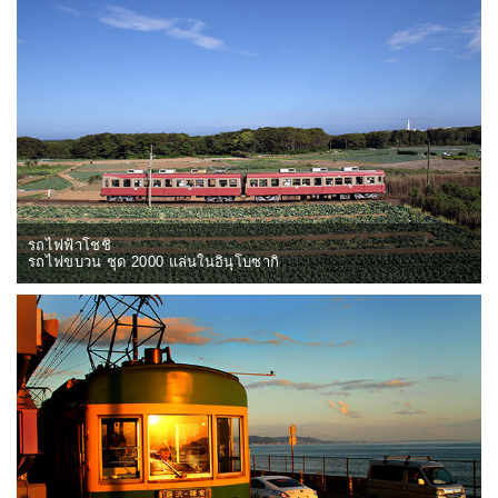
รถไฟฟ้าโชชิ
รถไฟขบวน ชุด 2000 แล่นในอินุโบซากิ